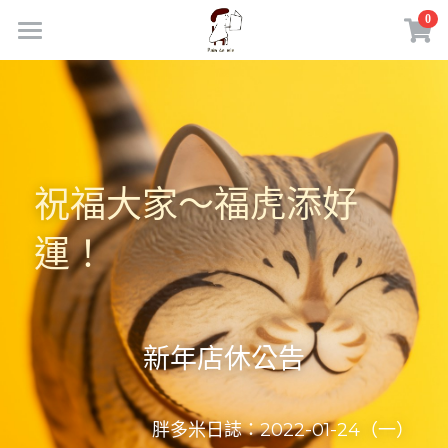
×
0
商品分類
首頁
所有商品分類
商品
部落格｜日常練習
所有商品分類
祝福大家～福虎添好
線上市集
胖多米咖啡館
運！
課程活動
聯繫我們
外部連結
電腦職人｜東東嚴選
登錄
新年店休公告
理財致富｜陪伴服務
搜索
胖多米日誌：2022-01-24（一）
胖多米手機LINE社群