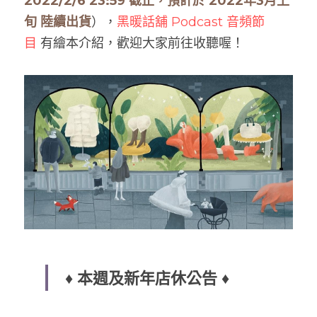
2022/2/6 23:59 截止，預計於 2022年3月上
旬 陸續出貨
），
黑暖話舖 Podcast 音頻節
目
有
繪本介紹，歡迎大家前往收聽喔！
 ♦️ 本週及新年店休公告 ♦️