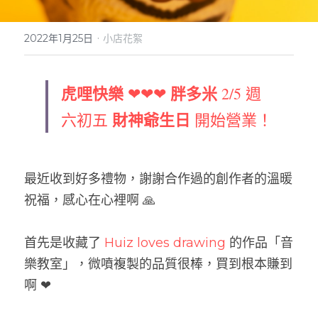
實體門市
·
2022年1月25日
小店花絮
虎哩快樂
胖多米
❤❤❤ 
 2/5 週
財神爺生日
六初五 
 開始營業！
最近收到好多禮物，謝謝合作過的創作者的溫暖
祝福，感心在心裡啊 🙏
首先是收藏了 
Huiz loves drawing
 的作品「音
樂教室」，微噴複製的品質很棒，買到根本賺到
啊 ❤