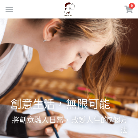
×
0
商品分類
首頁
所有商品分類
商品
部落格｜日常練習
所有商品分類
線上市集
胖多米咖啡館
課程活動
聯繫我們
外部連結
創意生活，無限可能
電腦職人｜東東嚴選
登錄
將創意融入日常，改變人生的7個方
理財致富｜陪伴服務
搜索
法
胖多米手機LINE社群