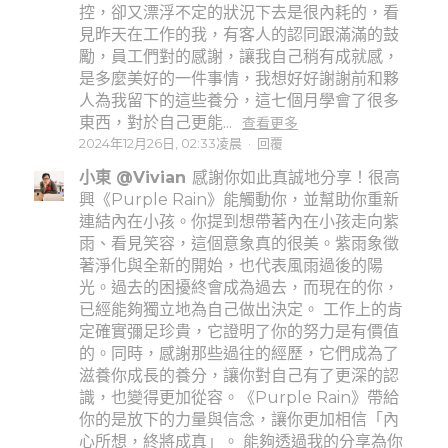
控，卻又漂浮不定的狀況下去是很內耗的，看
見昨天在工作的我，有客人的認同跟滿滿的鼓
勵，員工們對的感謝，讓我自己稍有成就感，
是多麼美好的一件事情，我想好好謝謝前和夥
人為我留下的這些養分，這七個月學會了很多
東西，對於自己更能...
查看更多
2024年12月26日, 02:33凌晨
·
回覆
小東 @Vivian
感謝你如此真誠地分享！很高
興《Purple Rain》能觸動你，並幫助你重新
連結內在小孩。你提到想帶著內在小孩走向紫
雨、看見笑容，這個意象真的很美。紫雨象徵
著淨化與全新的開始，也代表風雨過後的陽
光。過去的困擾終會成為過去，而現在的你，
已經能夠獨立地為自己做出決定。 工作上的肯
定確實彌足珍貴，它證明了你的努力是有價值
的。同時，感謝那些過往的經歷，它們成為了
滋養你成長的養分，讓你對自己有了更深的認
識，也變得更加從容。《Purple Rain》帶給
你的是放下的力量與信念，讓你更加相信「內
心所想，終將成真」。 能夠透過我的分享為你