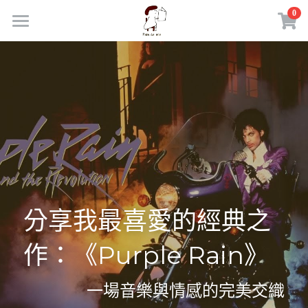
×
0
商品分類
首頁
所有商品分類
商品
部落格｜日常練習
所有商品分類
線上市集
胖多米咖啡館
課程活動
聯繫我們
外部連結
分享我最喜愛的經典之
電腦職人｜東東嚴選
登錄
作：《Purple Rain》
理財致富｜陪伴服務
搜索
一場音樂與情感的完美交織
胖多米手機LINE社群