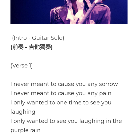
 (Intro - Guitar Solo)
(前奏 - 吉他獨奏)
(Verse 1)
I never meant to cause you any sorrow
I never meant to cause you any pain
I only wanted to one time to see you 
laughing
I only wanted to see you laughing in the 
purple rain