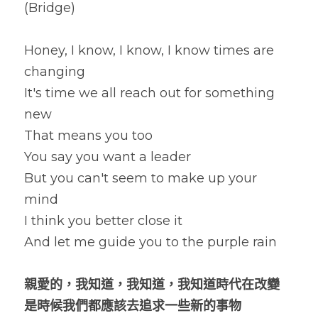
(Bridge)
Honey, I know, I know, I know times are 
changing
It's time we all reach out for something 
new
That means you too
You say you want a leader
But you can't seem to make up your 
mind
I think you better close it
And let me guide you to the purple rain
親愛的，我知道，我知道，我知道時代在改變
是時候我們都應該去追求一些新的事物