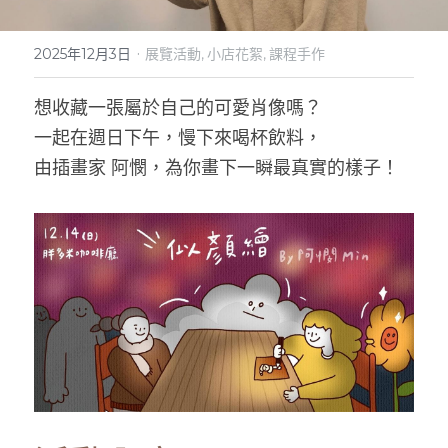
實體門市
·
2025年12月3日
展覽活動,
小店花絮,
課程手作
想收藏一張屬於自己的可愛肖像嗎？
一起在週日下午，慢下來喝杯飲料，
由插畫家 阿憫，為你畫下一瞬最真實的樣子！