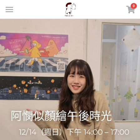
×
0
商品分類
首頁
所有商品分類
商品
部落格｜日常練習
所有商品分類
線上市集
胖多米咖啡館
課程活動
聯繫我們
外部連結
電腦職人｜東東嚴選
登錄
阿憫似顏繪午後時光
理財致富｜陪伴服務
搜索
12/14（週日）下午 14:00 – 17:00
胖多米手機LINE社群