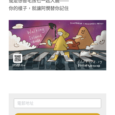
或是想替毛孩也一起入鏡——
你的樣子，就讓阿憫替你記住