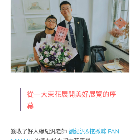
從一大束花展開美好展覽的序
幕
簽收了好人緣紀汎老師 
劉紀汎&挖撒咪 FAN 