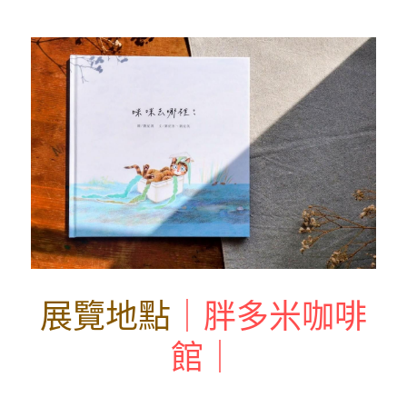
展覽地點
｜胖多米咖啡
館｜