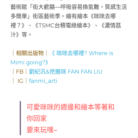
藝術館「街大歡囍—呼吸容易換氣難，質感生活
多簡單」街區藝術季。繪有繪本《咪咪去哪
裡？》、《TSMC台積電綠繪本》、《濃情荔
汁》等。
｜相關出版物｜
《 咪咪去哪裡? Where is 
Mimi going?》
｜FB｜
劉紀汎&挖撒咪 FAN FAN LIU
｜ IG｜
fanmi_arti
可愛咪咪的週邊和繪本等著和
你回家
要來玩嘿~