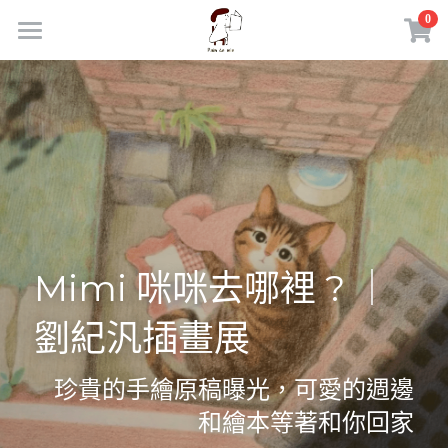
×
0
商品分類
首頁
所有商品分類
商品
部落格｜日常練習
所有商品分類
線上市集
胖多米咖啡館
課程活動
聯繫我們
Mimi 咪咪去哪裡 ? ｜
外部連結
劉紀汎插畫展
電腦職人｜東東嚴選
登錄
珍貴的手繪原稿曝光
，可愛的週邊
理財致富｜陪伴服務
搜索
和繪本等著和你回家
胖多米手機LINE社群