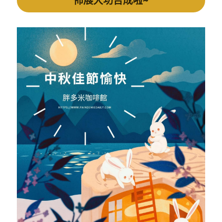
佈展大功告成啦~