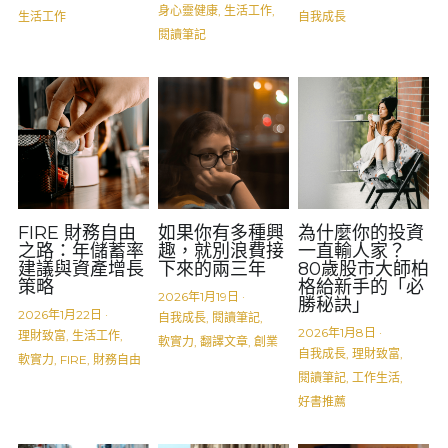
身心靈健康,
生活工作,
生活工作
自我成長
閱讀筆記
FIRE 財務自由
如果你有多種興
為什麼你的投資
之路：年儲蓄率
趣，就別浪費接
一直輸人家？
建議與資產增長
下來的兩三年
80歲股市大師柏
策略
格給新手的「必
2026年1月19日
·
勝秘訣」
2026年1月22日
·
自我成長,
閱讀筆記,
2026年1月8日
·
理財致富,
生活工作,
軟實力,
翻譯文章,
創業
自我成長,
理財致富,
軟實力,
FIRE,
財務自由
閱讀筆記,
工作生活,
好書推薦