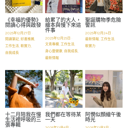
《幸福的優勢》
給累了的大人，
聖誕購物季危險
閱讀心得與啟發
繪本與慢下來這
警訊
件事
2025年12月27日
·
2025年12月24日
·
2025年12月25日
·
閱讀筆記,
好書推薦,
最新情報,
工作生活,
文青專欄,
工作生活,
工作生活,
軟實力,
軟實力
身心靈健康,
自我成長,
自我成長
最新情報
十二月陪我在慢
我們都在等待某
阿憫似顏繪午後
生活裡呼吸的三
一天
時光
張專輯
2025年12月6日
·
2025年12月3日
·