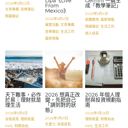
Lipa《Live
Gemini 一鍵生
實體門市
2026年5月22日
·
From
成「教學筆記」
文青專欄,
音樂筆記,
Mexico》
2026年5月4日
·
閱讀筆記
2026年5月21日
·
軟體應用,
最新情報,
展覽活動,
文青專欄,
閱讀筆記,
生活工作,
音樂筆記,
生活工作,
個人成長
最新情報
天下難事，必作
2026 想真正改
2026 年個人理
於易｜理財就是
變，先把自己
財與投資規劃指
理生活
「調到對的狀
南
態」
2026年5月3日
·
2026年1月26日
·
2026年1月31日
·
自我成長,
理財致富,
理財致富,
財務自由,
生產力,
自我成長,
FIRE,
財務自由,
FIRE,
生活工作,