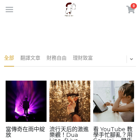
0
×
商品分類
首頁
所有商品分類
商品
部落格｜日常練習
所有商品分類
全部
翻譯文章
財務自由
理財致富
線上市集
胖多米咖啡館
課程活動
聯繫我們
外部連結
電腦職人｜東東嚴選
登錄
理財致富｜陪伴服務
搜索
當傳奇在雨中綻
流行天后的激進
看 YouTube 教
放
樂觀！Dua
學手忙腳亂？用
胖多米手機LINE社群