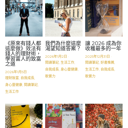
《原來有錢人都
我們為什麼這麼
讓 2026 成為你
這麼做》效法有
渴望知道答案？
收穫最多的一年
錢人的理財術，
2026年1月2日
·
2025年12月31日
·
學習富人的致富
閱讀筆記,
生活工作,
閱讀筆記,
好書推薦,
之道
自我成長,
身心靈健康,
生活工作,
自我成長,
2026年1月5日
·
軟實力
軟實力
理財致富,
自我成長,
身心靈健康,
閱讀筆記,
生活工作